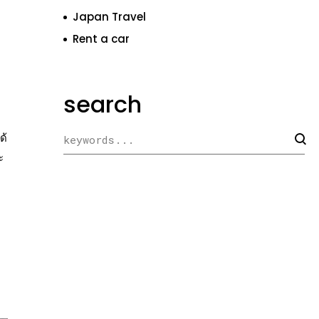
Japan Travel
Rent a car
ก
search
ด้
ะ