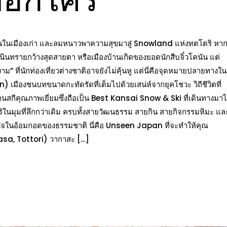
หมุนในเมืองเก่า และลมหนาวพาความสุขมาสู่ Snowland แห่งทตโตริ หา
ินทรายกว้างสุดสายตา หรือเมืองบ้านเกิดของยอดนักสืบจิ๋วโคนัน แต่
็ดงาม” ที่นักท่องเที่ยวต่างชาติอาจยังไม่คุ้นหู แต่นี่คือจุดหมายปลายทางใน
 เมืองชนบทขนาดกะทัดรัดที่เต็มไปด้วยเสน่ห์จากยุคโชวะ วิถีชีวิตที่
งลานสกีคุณภาพเยี่ยมซึ่งถือเป็น Best Kansai Snow & Ski ที่เดินทางมาไ
ิในมุมที่ลึกกว่าเดิม ครบทั้งสายวัฒนธรรม สายกิน สายกิจกรรมหิมะ แล
ใจในอ้อมกอดของธรรมชาติ นี่คือ Unseen Japan ที่จะทำให้คุณ
akasa, Tottori) วากาสะ […]