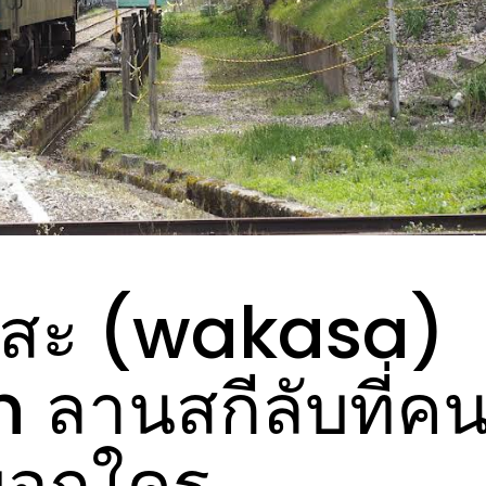
กาสะ (wakasa)
ลานสกีลับที่ค
บอกใคร