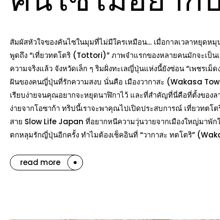
สัมผัสหัวใจของคันไซในมุมที่ไม่มีใครเหมือน… เมื่อกาลเวลาหยุด
พูดถึง “เที่ยวทตโตริ (Tottori)” ภาพจำแรกของหลายคนมักจะเป็นเน
ความจริงแล้ว จังหวัดเล็ก ๆ ริมฝั่งทะเลญี่ปุ่นแห่งนี้ยังซ่อน “เพชรเม
ฝันของคนญี่ปุ่นที่รักความสงบ นั่นคือ เมืองวากาสะ (Wakasa Town)
เรียบง่ายจนคุณอยากจะหยุดนาฬิกาไว้ และที่สำคัญที่นี่คือที่ตั้งขอ
ง่ายจากโอซาก้า ทริปนี้เราจะพาคุณไปเปิดประสบการณ์ เที่ยวทตโตร
สาย Slow Life Japan ที่อยากหนีความวุ่นวายจากเมืองใหญ่มาพัก
ตกหลุมรักญี่ปุ่นอีกครั้ง ทำไมต้องเช็คอินที่ “วากาสะ ทตโตริ” (W
read more